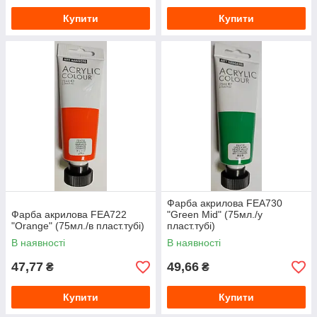
Купити
Купити
Фарба акрилова FEA730
Фарба акрилова FEA722
"Green Mid" (75мл./у
"Orange" (75мл./в пласт.тубі)
пласт.тубі)
В наявності
В наявності
47,77
49,66
₴
₴
Купити
Купити