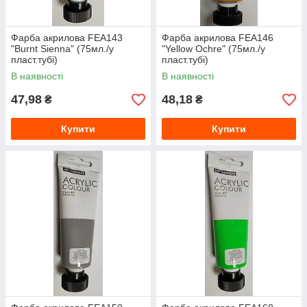
Фарба акрилова FEA143
Фарба акрилова FEA146
"Burnt Sienna" (75мл./у
"Yellow Ochre" (75мл./у
пласт.тубі)
пласт.тубі)
В наявності
В наявності
47,98
48,18
₴
₴
Купити
Купити