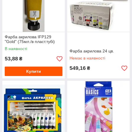
Фарба акрилова IFP129
"Gold" (75мл./в пласт.тубі)
В наявності
Фарба акрилова 24 цв.
53,88
Немає в наявності
₴
549,16
₴
Купити