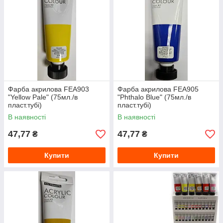
Фарба акрилова FEA903
Фарба акрилова FEA905
"Yellow Pale" (75мл./в
"Phthalo Blue" (75мл./в
пласт.тубі)
пласт.тубі)
В наявності
В наявності
47,77
47,77
₴
₴
Купити
Купити