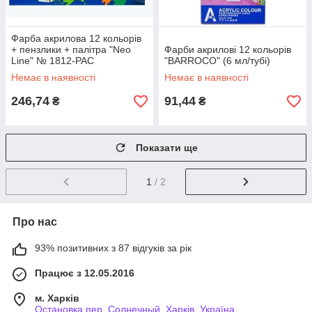
Фарба акрилова 12 кольорів
+ пензлики + палітра "Neo
Фарби акрилові 12 кольорів
Line" № 1812-PAC
"BARROCO" (6 мл/тубі)
Немає в наявності
Немає в наявності
246,74
91,44
₴
₴
Показати ще
1
/ 2
Про нас
93% позитивних з 87 відгуків за рік
Працює з 12.05.2016
м. Харків
Остановка пер. Солнечный, Харків, Україна