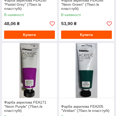
Фарба акрилова FEA150
Фарба акрилова FEA168
"Pastel Grey" (75мл./в
"Neon Green" (75мл./в
пласт.тубі)
пласт.тубі)
В наявності
В наявності
48,06
53,90
₴
₴
Купити
Купити
Фарба акрилова FEA171
"Neon Purple" (75мл./в
Фарба акрилова FEA205
пласт.тубі)
"Viridian" (75мл./в пласт.тубі)