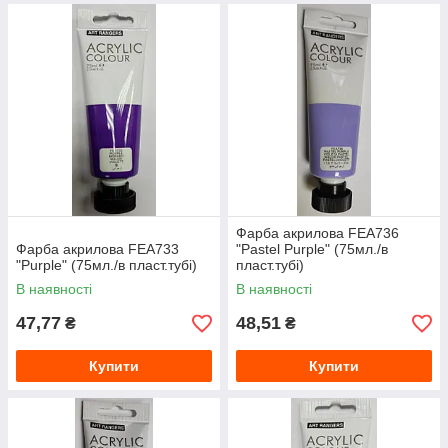
Фарба акрилова FEA736
Фарба акрилова FEA733
"Pastel Purple" (75мл./в
"Purple" (75мл./в пласт.тубі)
пласт.тубі)
В наявності
В наявності
47,77
48,51
₴
₴
Купити
Купити