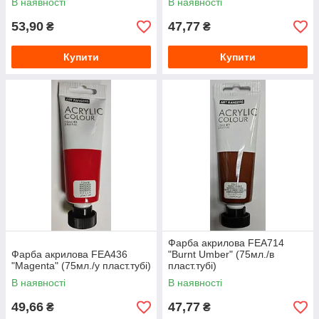
В наявності
В наявності
53,90
47,77
₴
₴
Купити
Купити
Фарба акрилова FEA714
Фарба акрилова FEA436
"Burnt Umber" (75мл./в
"Magenta" (75мл./у пласт.тубі)
пласт.тубі)
В наявності
В наявності
49,66
47,77
₴
₴