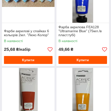
Фарба акрилова FEA128
Фарби акрилові у спайках 6
"Ultramarine Blue" (75мл./в
кольорів 2мл. "Люкс-Колор"
пласт.тубі)
В наявності
В наявності
25,68
49,66
₴/набір
₴
Купити
Купити