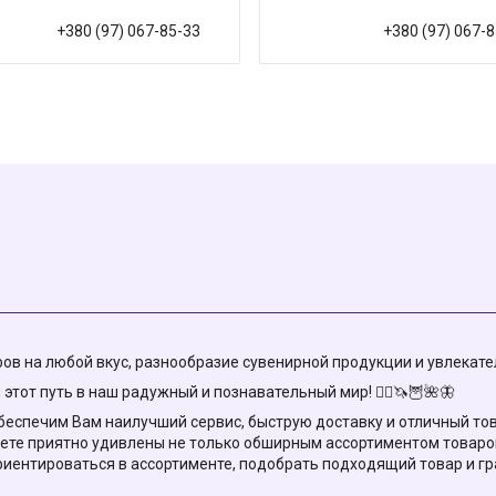
+380 (97) 067-85-33
+380 (97) 067-
в на любой вкус, разнообразие сувенирной продукции и увлекател
этот путь в наш радужный и познавательный мир! 🧚‍♀️🦄🦉🌺🦋
еспечим Вам наилучший сервис, быструю доставку и отличный товар!
ете приятно удивлены не только обширным ассортиментом товаров
риентироваться в ассортименте, подобрать подходящий товар и г