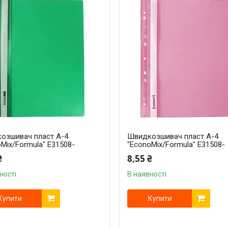
озшивач пласт А-4
Швидкозшивач пласт А-4
Mix/Formula" Е31508-
"EconoMix/Formula" Е31508-
₴
8,55 ₴
ності
В наявності
Купити
Купити