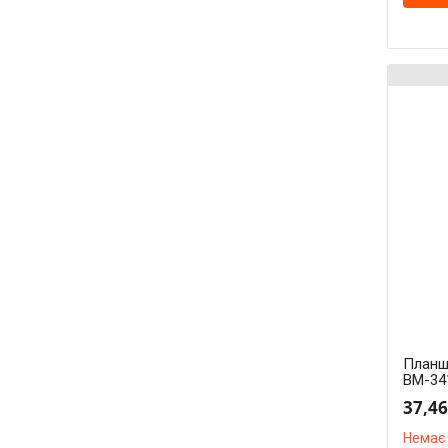
Планш
BM-34
37,46
Немає 