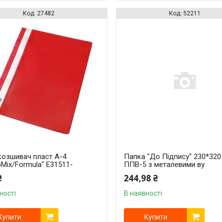
27482
52211
озшивач пласт А-4
Папка "До Підпису" 230*32
Mix/Formula" Е31511-
ППВ-5 з металевими ву
₴
244,98 ₴
ності
В наявності
Купити
Купити