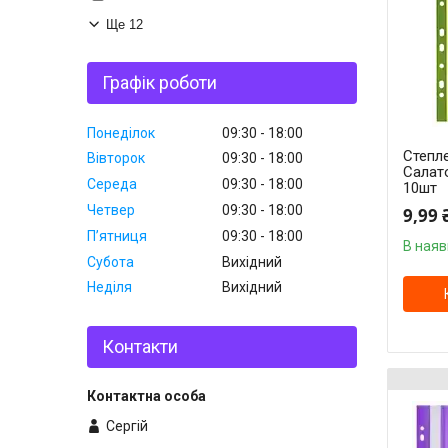
Ще 12
Графік роботи
Понеділок
09:30
18:00
Степле
Вівторок
09:30
18:00
Салато
Середа
09:30
18:00
10шт
Четвер
09:30
18:00
9,99 
Пʼятниця
09:30
18:00
В наяв
Субота
Вихідний
Неділя
Вихідний
Контакти
Сергій