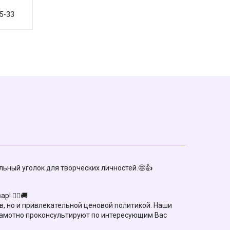
85-33
ьный уголок для творческих личностей.🤩👍
 🏃‍♀️🚚
, но и привлекательной ценовой политикой. Наши
рамотно проконсультируют по интересующим Вас