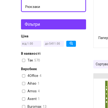
Рюкзаки
Фільтри
Ціна
Папер
В наявності
Так
570
Виробник
4Office
4
Aihao
1
Amos
4
Axent
1
Buromax
13