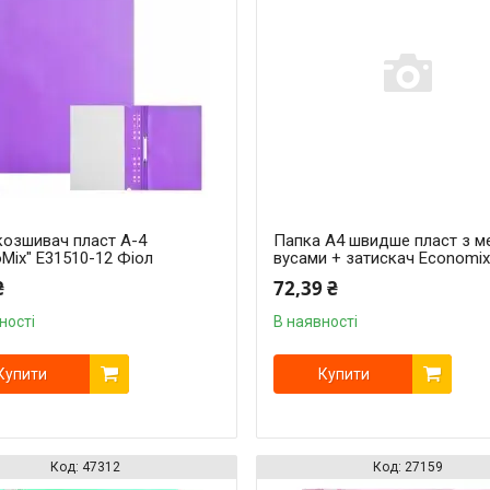
озшивач пласт А-4
Папка А4 швидше пласт з м
Mix" Е31510-12 Фіол
вусами + затискач Economix
₴
72,39 ₴
ності
В наявності
Купити
Купити
47312
27159