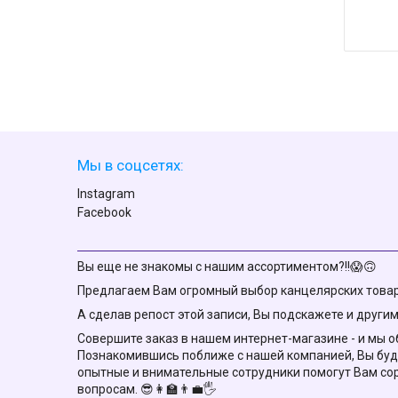
Мы в соцсетях:
Instagram
Facebook
Вы еще не знакомы с нашим ассортиментом?!!😱🙃
Предлагаем Вам огромный выбор канцелярских товаро
А сделав репост этой записи, Вы подскажете и другим 
Совершите заказ в нашем интернет-магазине - и мы об
Познакомившись поближе с нашей компанией, Вы буд
опытные и внимательные сотрудники помогут Вам со
вопросам. 😎👩‍🏫👨‍💼🖐️