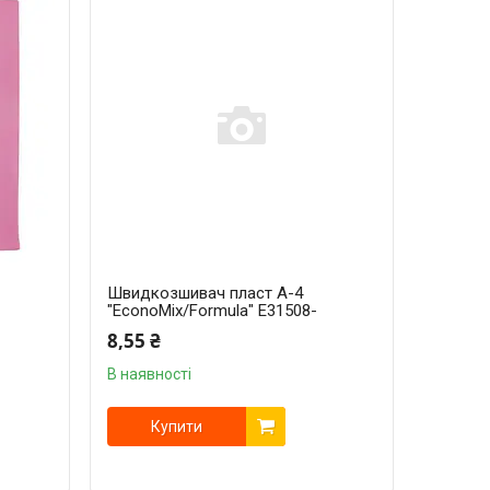
Швидкозшивач пласт А-4
"EconoMix/Formula" Е31508-
8,55 ₴
В наявності
Купити