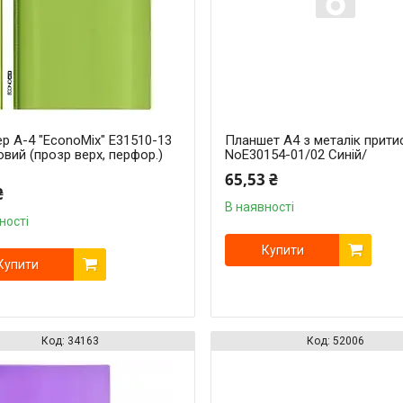
р А-4 "EconoMix" Е31510-13
Планшет A4 з металік прити
вий (прозр верх, перфор.)
NoЕ30154-01/02 Синій/
65,53 ₴
₴
В наявності
ності
Купити
Купити
34163
52006