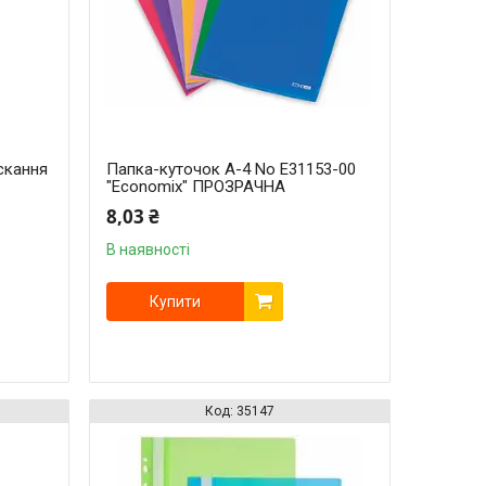
скання
Папка-куточок A-4 No Е31153-00
"Economix" ПРОЗРАЧНА
8,03 ₴
В наявності
Купити
35147