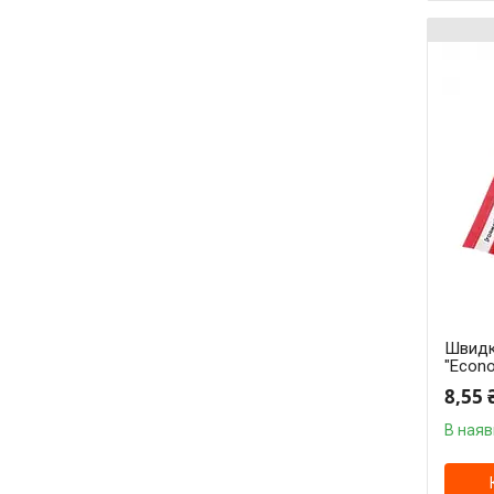
Швидк
"Econo
8,55 
В наяв