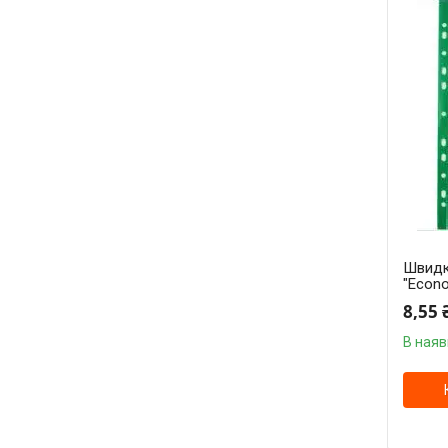
Швидк
"Econo
8,55 
В наяв