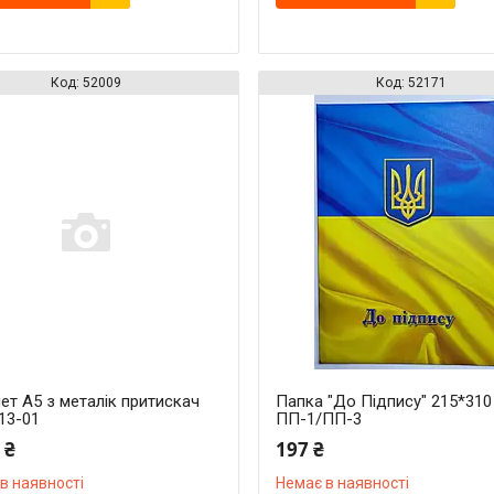
52009
52171
ет A5 з металік притискач
Папка "До Підпису" 215*31
13-01
ПП-1/ПП-3
 ₴
197 ₴
в наявності
Немає в наявності