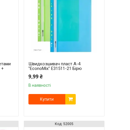
етами
Швидкозшивач пласт А-4
 +
"EconoMix" Е31511-21 Бірю
9,99 ₴
В наявності
Купити
52005