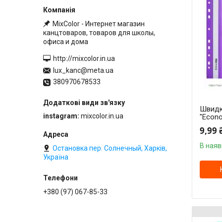
MixColor - Интернет магазин
канцтоваров, товаров для школы,
офиса и дома
http://mixcolor.in.ua
lux_kanc@meta.ua
380970678533
Швидк
instagram
mixcolor.in.ua
"Econo
9,99 
В наяв
Остановка пер. Солнечный, Харків,
Україна
+380 (97) 067-85-33