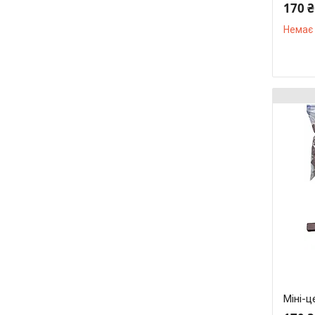
170 ₴
Немає 
Міні-ц