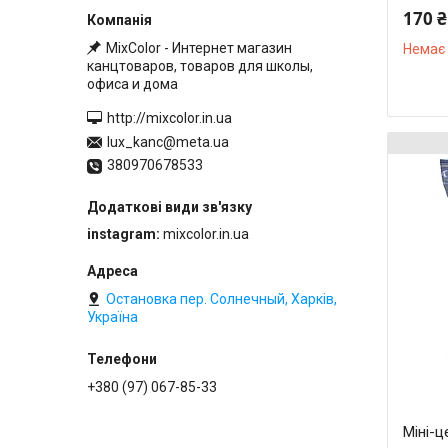
170 ₴
MixColor - Интернет магазин
Немає 
канцтоваров, товаров для школы,
офиса и дома
http://mixcolor.in.ua
lux_kanc@meta.ua
380970678533
instagram
mixcolor.in.ua
Остановка пер. Солнечный, Харків,
Україна
+380 (97) 067-85-33
Міні-ц