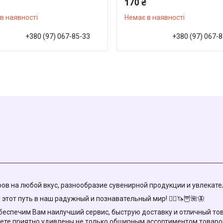
170 ₴
в наявності
Немає в наявності
+380 (97) 067-85-33
+380 (97) 067-
в на любой вкус, разнообразие сувенирной продукции и увлекател
этот путь в наш радужный и познавательный мир! 🧚‍♀️🦄🦉🌺🦋
еспечим Вам наилучший сервис, быструю доставку и отличный товар!
ете приятно удивлены не только обширным ассортиментом товаров