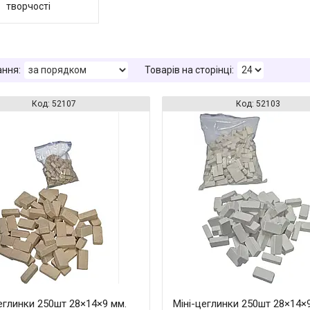
творчості
52107
52103
еглинки 250шт 28×14×9 мм.
Міні-цеглинки 250шт 28×14×