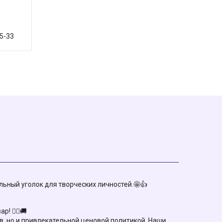
85-33
ьный уголок для творческих личностей.🤩👍
 🏃‍♀️🚚
, но и привлекательной ценовой политикой. Наши