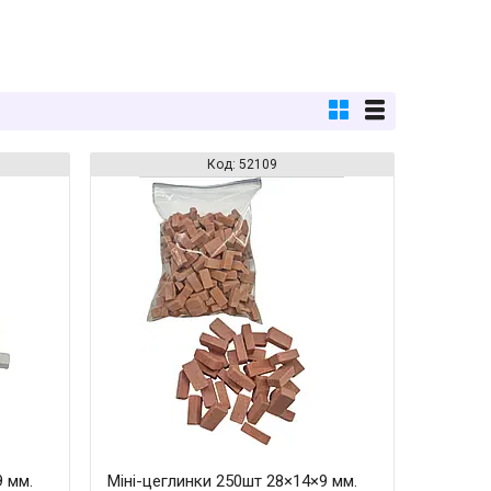
52109
9 мм.
Міні-цеглинки 250шт 28×14×9 мм.