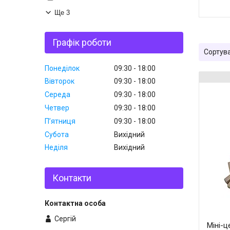
Ще 3
Графік роботи
Понеділок
09:30
18:00
Вівторок
09:30
18:00
Середа
09:30
18:00
Четвер
09:30
18:00
Пʼятниця
09:30
18:00
Субота
Вихідний
Неділя
Вихідний
Контакти
Сергій
Міні-ц