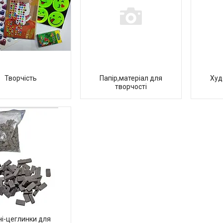
Творчість
Папір,матеріал для
Худ
творчості
ні-цеглинки для