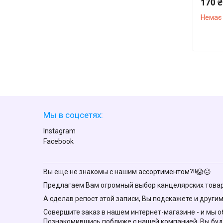
170 ₴
Немає 
Мы в соцсетях:
Instagram
Facebook
Вы еще не знакомы с нашим ассортиментом?!!😱🙃
Предлагаем Вам огромный выбор канцелярских товаро
А сделав репост этой записи, Вы подскажете и другим 
Совершите заказ в нашем интернет-магазине - и мы об
Познакомившись поближе с нашей компанией, Вы буд