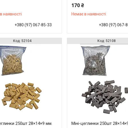
170 ₴
в наявності
Немає в наявності
+380 (97) 067-85-33
+380 (97) 067-
52104
52108
еглинки 250шт 28×14×9 мм.
Міні-цеглинки 250шт 28×14×