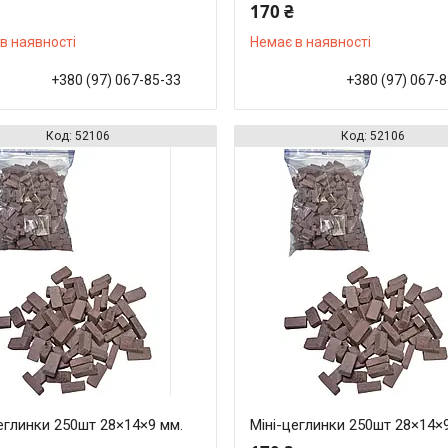
170 ₴
в наявності
Немає в наявності
+380 (97) 067-85-33
+380 (97) 067-
52106
52106
еглинки 250шт 28×14×9 мм.
Міні-цеглинки 250шт 28×14×