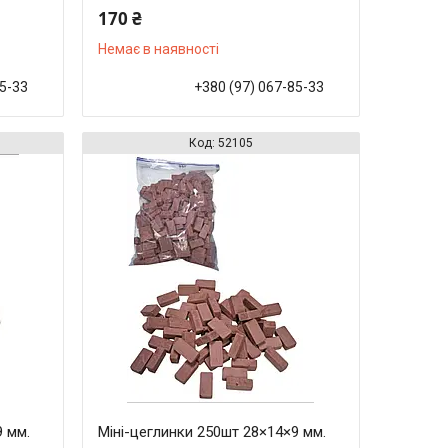
170 ₴
Немає в наявності
85-33
+380 (97) 067-85-33
52105
9 мм.
Міні-цеглинки 250шт 28×14×9 мм.