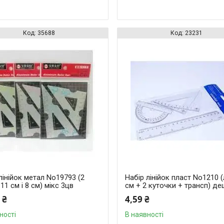
35688
23231
лінійок метал No19793 (2
Набір лінійок пласт No1210 (
 11 см і 8 см) мікс 3цв
см + 2 куточки + трансп) де
 ₴
4,59 ₴
ності
В наявності