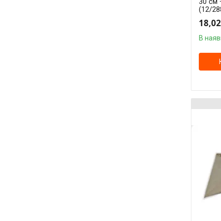
30 см 
(12/28
18,02
В наяв