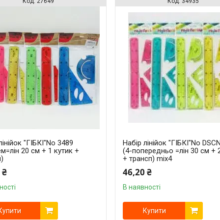
27649
34935
лінійок "ГІБКІ"No 3489
Набір лінійок "ГІБКІ"No DSC
м=лін 20 см + 1 кутик +
(4-попередньо =лін 30 см + 
)
+ трансп) mix4
 ₴
46,20 ₴
ності
В наявності
Купити
Купити