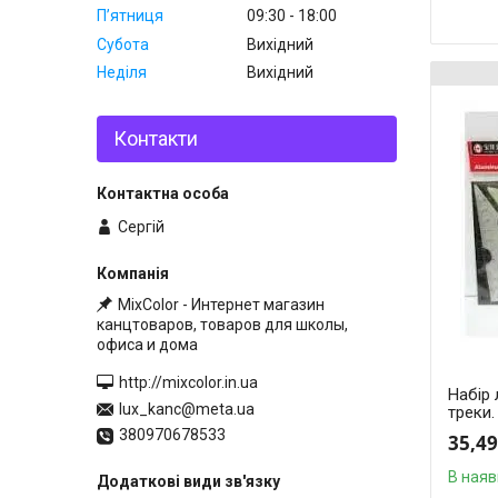
Пʼятниця
09:30
18:00
Субота
Вихідний
Неділя
Вихідний
Контакти
Сергій
MixColor - Интернет магазин
канцтоваров, товаров для школы,
офиса и дома
http://mixcolor.in.ua
Набір 
lux_kanc@meta.ua
треки.
380970678533
35,49
В наяв