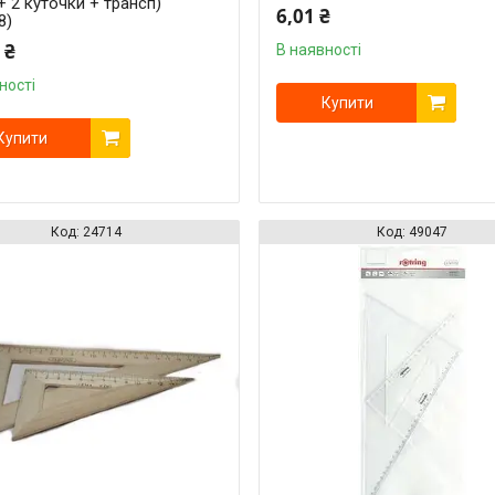
+ 2 куточки + трансп)
6,01 ₴
8)
 ₴
В наявності
ності
Купити
Купити
24714
49047