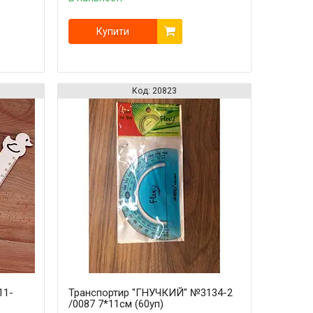
Купити
20823
11-
Транспортир "ГНУЧКИЙ" №3134-2
/0087 7*11см (60уп)