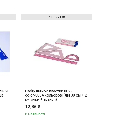
37160
лін 20
Набір лінійок пластик 002-
ше
color/8004 кольорові (лін 30 см + 2
куточки + трансп)
12,36 ₴
В наявності