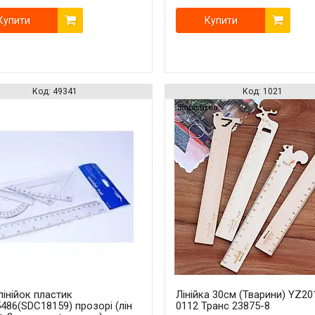
Купити
Купити
49341
1021
лінійок пластик
Лінійка 30см (Тварини) YZ20
486(SDC18159) прозорі (лін
0112 Транс 23875-8