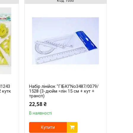
1050
N1243
Набір лінійок "ГІБКІ"No3487/0079/
2 кутк
1528 (3-дюйм =лін 15 см + кут +
трансп)
22,58 ₴
В наявності
Купити