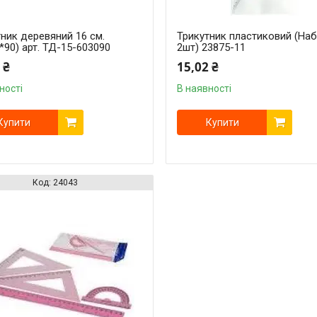
ник деревяний 16 см.
Трикутник пластиковий (На
*90) арт. ТД-15-603090
2шт) 23875-11
 ₴
15,02 ₴
ності
В наявності
Купити
Купити
24043