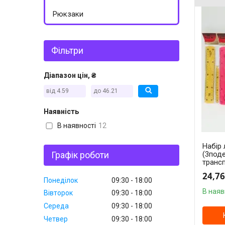
Рюкзаки
Фільтри
Діапазон цін, ₴
Наявність
В наявності
12
Набір 
Графік роботи
(3поде
трансп
24,76
Понеділок
09:30
18:00
В наяв
Вівторок
09:30
18:00
Середа
09:30
18:00
Четвер
09:30
18:00