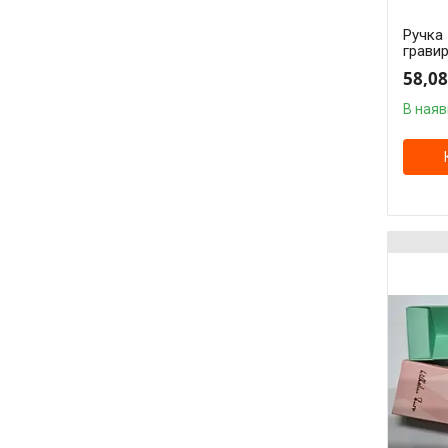
Ручка 
грави
58,08
В наяв