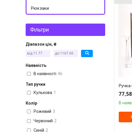
Рюкзаки
Фільтри
Діапазон цін, ₴
Наявність
В наявності
46
Тип ручки
Ручка-
Кулькова
1
77,58
В наяв
Колір
Рожевий
3
Червоний
2
Синій
2