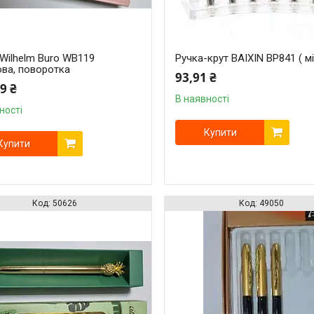
Wilhelm Buro WB119
Ручка-крут BAIXIN BP841 ( м
ова, поворотка
93,91 ₴
9 ₴
В наявності
ності
Купити
Купити
50626
49050