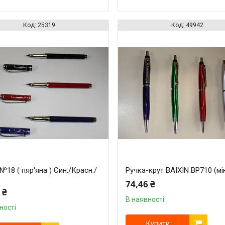
25319
49942
№18 ( пяр'яна ) Син./Красн./
Ручка-крут BAIXIN BP710 (мі
74,46 ₴
 ₴
В наявності
ності
Купити