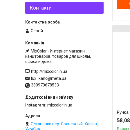
Контакти
Сергій
MixColor - Интернет магазин
канцтоваров, товаров для школы,
офиса и дома
http://mixcolor.in.ua
lux_kanc@meta.ua
380970678533
instagram
mixcolor.in.ua
Ручка 
58,08
Остановка пер. Солнечный, Харків,
В наяв
Україна