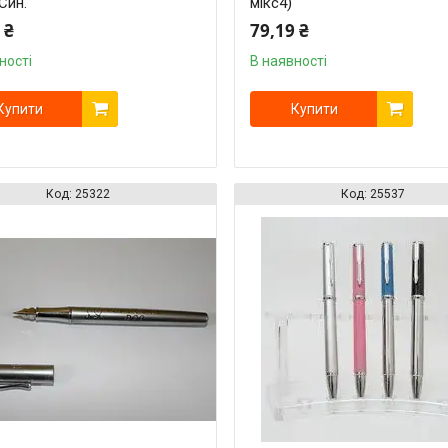
Син.
мікс4)
 ₴
79,19 ₴
ності
В наявності
Купити
Купити
25322
25537