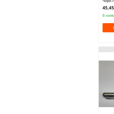
Чорн./
45,45
В наяв