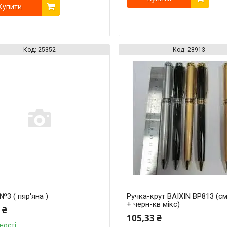
Купити
25352
28913
№3 ( пяр'яна )
Ручка-крут BAIXIN BP813 (см
+ черн-кв мікс)
 ₴
105,33 ₴
ності