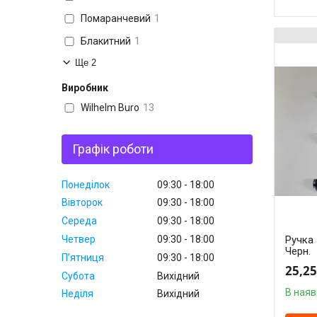
Помаранчевий
1
Блакитний
1
Ще 2
Виробник
Wilhelm Buro
13
Графік роботи
Понеділок
09:30
18:00
Вівторок
09:30
18:00
Середа
09:30
18:00
Ручка 
Четвер
09:30
18:00
Черн.
Пʼятниця
09:30
18:00
25,25
Субота
Вихідний
В наяв
Неділя
Вихідний