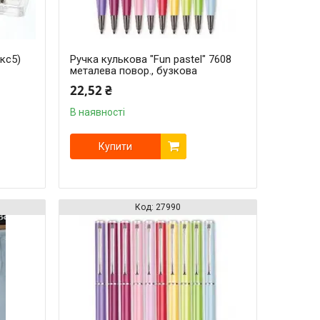
ікс5)
Ручка кулькова "Fun pastel" 7608
металева повор., бузкова
22,52 ₴
В наявності
Купити
27990