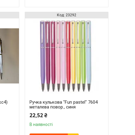
23292
кс4)
Ручка кулькова "Fun pastel" 7604
металева повор., синя
22,52 ₴
В наявності