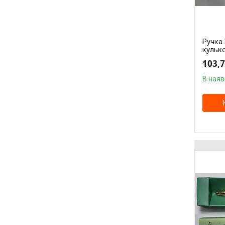
Ручка 
кульк
103,7
В наяв