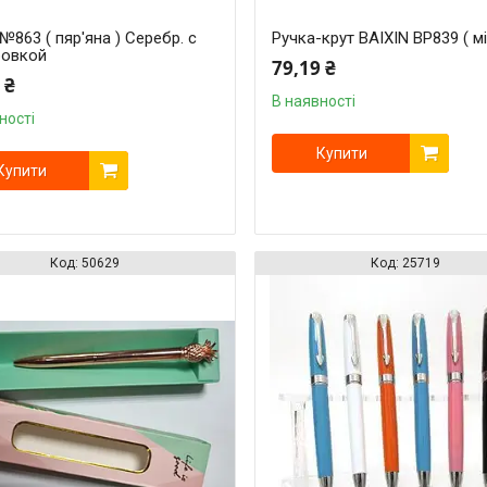
№863 ( пяр'яна ) Серебр. с
Ручка-крут BAIXIN BP839 ( м
ровкой
79,19 ₴
 ₴
В наявності
ності
Купити
Купити
50629
25719