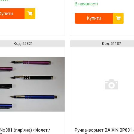
В наявності
Купити
Купити
25321
51187
No381 (пяр'яна) Фіолет./
Ручка-вормет BAIXIN BP831 