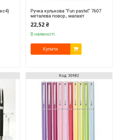
ікс4)
Ручка кулькова "Fun pastel" 7607
металева повор., малахіт
22,52 ₴
В наявності
Купити
30982