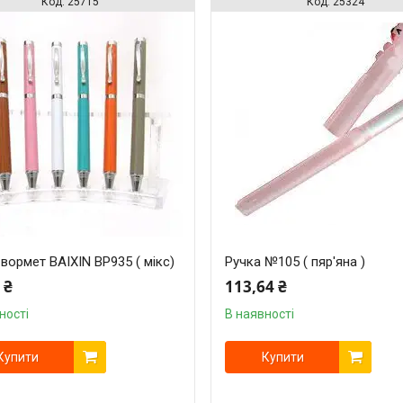
25715
25324
вормет BAIXIN BP935 ( мікс)
Ручка №105 ( пяр'яна )
 ₴
113,64 ₴
ності
В наявності
Купити
Купити