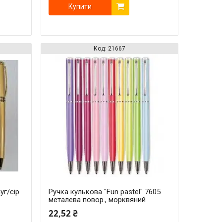
Купити
21667
уг/сір
Ручка кулькова "Fun pastel" 7605
металева повор., морквяний
22,52 ₴