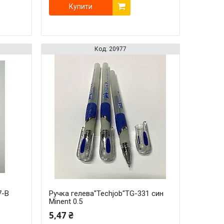
Купити
20977
7-B
Ручка гелева"Techjob"TG-331 син
Minent 0.5
5,47 ₴