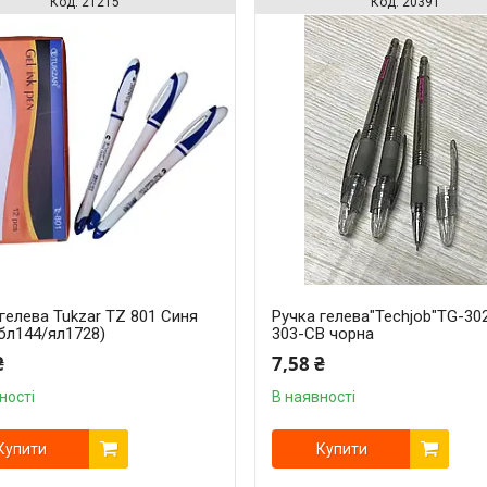
21215
20391
гелева Tukzar TZ 801 Синя
Ручка гелева"Techjob"TG-30
бл144/ял1728)
303-CB чорна
₴
7,58 ₴
ності
В наявності
Купити
Купити