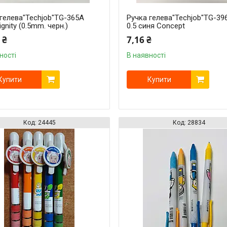
 гелева"Techjob"TG-365А
Ручка гелева"Techjob"TG-39
ignity (0.5mm. черн.)
0.5 синя Concept
 ₴
7,16 ₴
ності
В наявності
Купити
Купити
24445
28834