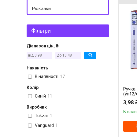
Рюкзаки
Фільтри
Діапазон цін, ₴
Наявність
В наявності
17
Колір
Ручка 
(уп12/
Синій
11
3,98 
Виробник
В наяв
Tukzar
1
Vanguard
1