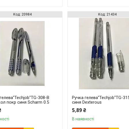
20984
21434
гелева"Techjob"TG-308-B
Ручка гелева"Techjob"TG-31
ол покр синя Scharm 0.5
синя Dexterous
₴
5,89 ₴
ності
В наявності