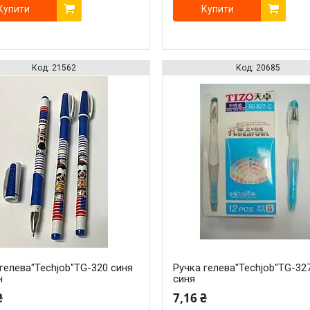
Купити
Купити
21562
20685
гелева"Techjob"TG-320 синя
Ручка гелева"Techjob"TG-32
н
синя
₴
7,16 ₴