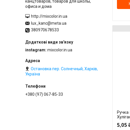
канцтоваров, товаров для школы,
офиса и дома
http://mixcolor.in.ua
lux_kanc@meta.ua
380970678533
instagram
mixcolor.in.ua
Остановка пер. Солнечный, Харків,
Україна
+380 (97) 067-85-33
Ручка 
Хуліга
5,05 