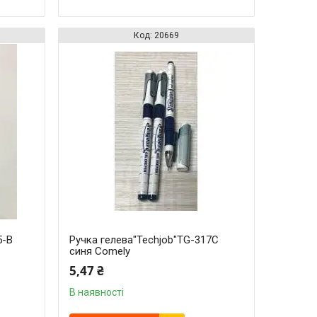
20669
5-B
Ручка гелева"Techjob"TG-317C
синя Comely
5,47 ₴
В наявності