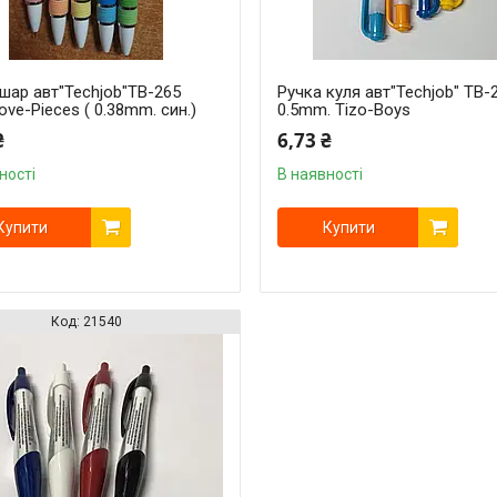
шар авт"Techjob"TB-265
Ручка куля авт"Techjob" TB-
ove-Pieces ( 0.38mm. син.)
0.5mm. Tizo-Boys
₴
6,73 ₴
ності
В наявності
Купити
Купити
21540