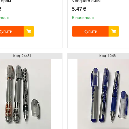
з орам
Vanguard синя
₴
5,47 ₴
ності
В наявності
Купити
Купити
24451
1048