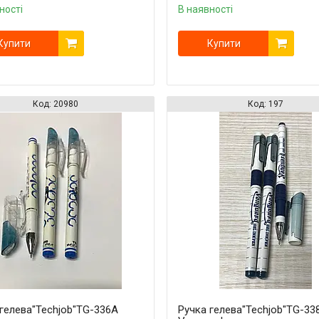
ності
В наявності
Купити
Купити
20980
197
 гелева"Techjob"TG-336A
Ручка гелева"Techjob"TG-33