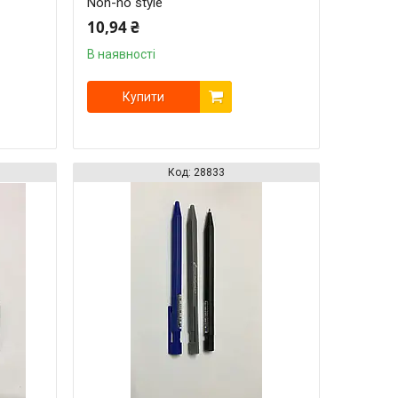
Non-no style
10,94 ₴
В наявності
Купити
28833