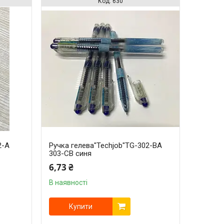
630
2-A
Ручка гелева"Techjob"TG-302-BA
303-CB синя
6,73 ₴
В наявності
Купити