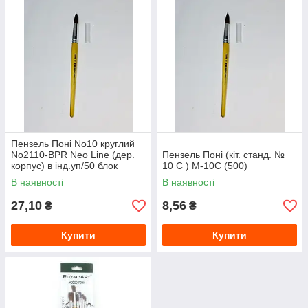
Пензель Поні No10 круглий
No2110-BPR Neo Line (дер.
Пензель Поні (кіт. станд. №
корпус) в інд.уп/50 блок
10 С ) М-10С (500)
В наявності
В наявності
27,10
8,56
₴
₴
Купити
Купити