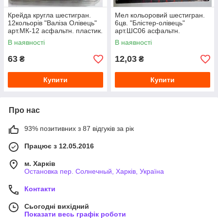
Крейда кругла шестигран.
Мел кольоровий шестигран.
12кольорів "Валіза Олівець"
6цв. "Блістер-олівець"
арт.МК-12 асфальтн. пластик.
арт.ШС06 асфальтн.
уп.(100*17*17мм)
(100*17*17 мм)
В наявності
В наявності
63
12,03
₴
₴
Купити
Купити
Про нас
93% позитивних з 87 відгуків за рік
Працює з 12.05.2016
м. Харків
Остановка пер. Солнечный, Харків, Україна
Контакти
Сьогодні вихідний
Показати весь графік роботи