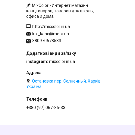
MixColor - Интернет магазин
канцтоваров, товаров для школы,
офиса и дома
http://mixcolor.in.ua
lux_kanc@meta.ua
380970678533
instagram
mixcolor.in.ua
Остановка пер. Солнечный, Харків,
Україна
+380 (97) 067-85-33