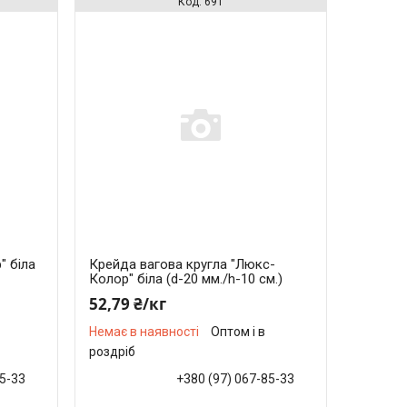
691
" біла
Крейда вагова кругла "Люкс-
Колор" біла (d-20 мм./h-10 см.)
52,79 ₴/кг
Немає в наявності
Оптом і в
роздріб
85-33
+380 (97) 067-85-33