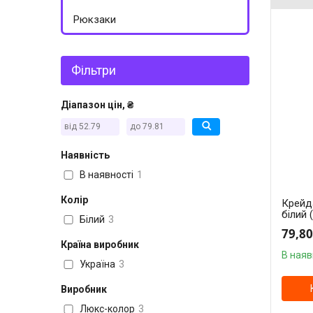
Рюкзаки
Фільтри
Діапазон цін, ₴
Наявність
В наявності
1
Колір
Крейд
білий 
Білий
3
79,80
Країна виробник
В наяв
Україна
3
Виробник
Люкс-колор
3