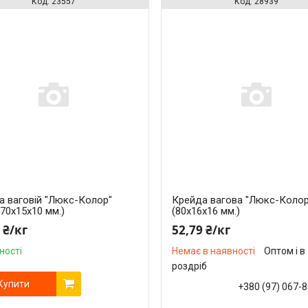
23557
28939
а ваговій "Люкс-Колор"
Крейда вагова "Люкс-Колор
(70x15x10 мм.)
(80x16x16 мм.)
 ₴/кг
52,79 ₴/кг
ності
Немає в наявності
Оптом і в
роздріб
Купити
+380 (97) 067-