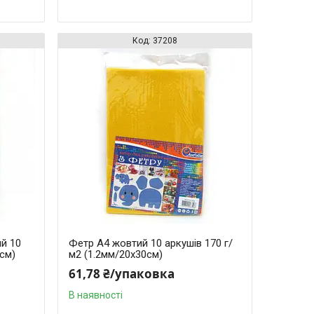
37208
ий 10
Фетр A4 жовтий 10 аркушів 170 г/
0см)
м2 (1.2мм/20x30см)
61,78 ₴/упаковка
В наявності