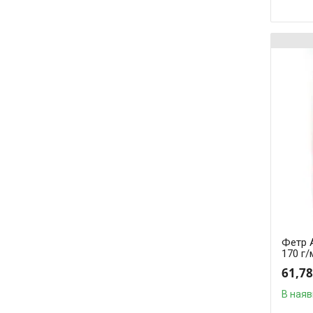
Фетр 
170 г/
61,7
В наяв