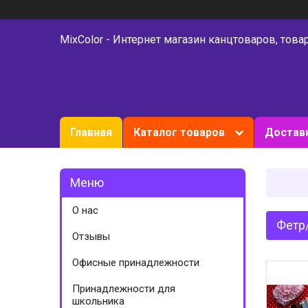
MixColor - Интернет магазин канцтоваров, това
Главная
Каталог товаров
Доставк
О нас
Фетр
Отзывы
Офисные принадлежности
Принадлежности для
школьника