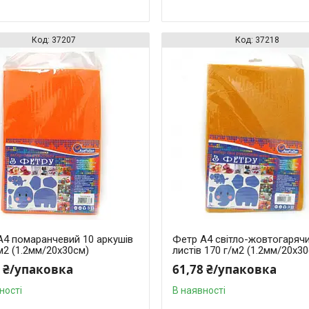
37207
37218
A4 помаранчевий 10 аркушів
Фетр A4 світло-жовтогаряч
м2 (1.2мм/20x30см)
листів 170 г/м2 (1.2мм/20x3
8 ₴/упаковка
61,78 ₴/упаковка
ності
В наявності