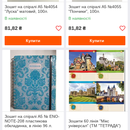
Зошит на спіралі А5 №4054
Зошит на спіралі А5 №4055
"Луска" матовий, 100л.
"Пончики", 100л.
В наявності
В наявності
81,82
81,82
₴
₴
Купити
Купити
Зошит на спіралі А5 № ENO-
NOTE-208 пластикова
Зошити 60 лінія "Мікс
обкладинка, в лінію 96 л.
універсал" (ТМ "ТЕТРАДА")