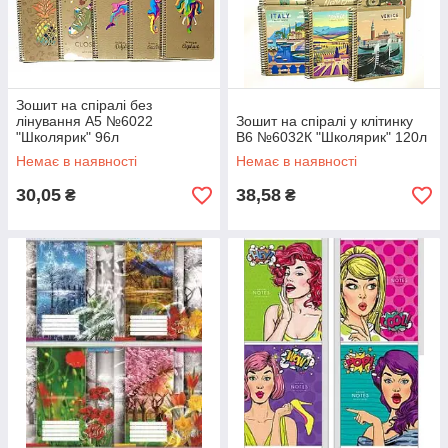
Зошит на спіралі без
лінування A5 №6022
Зошит на спіралі у клітинку
"Школярик" 96л
В6 №6032К "Школярик" 120л
Немає в наявності
Немає в наявності
30,05
38,58
₴
₴