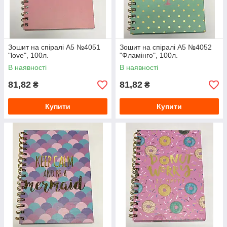
Зошит на спіралі А5 №4051
Зошит на спіралі А5 №4052
"love", 100л.
"Фламінго", 100л.
В наявності
В наявності
81,82
81,82
₴
₴
Купити
Купити