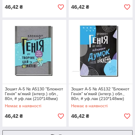
46,42
46,42
₴
₴
Зошит A-5 № А5130 "Блокнот
Зошит A-5 № А5132 "Блокнот
Генія" м'який (інтегр.) обл.,
Генія" м'який (інтегр.) обл.,
80л, # уф.лак (210*148мм)
80л, # уф.лак (210*148мм)
Немає в наявності
Немає в наявності
46,42
46,42
₴
₴