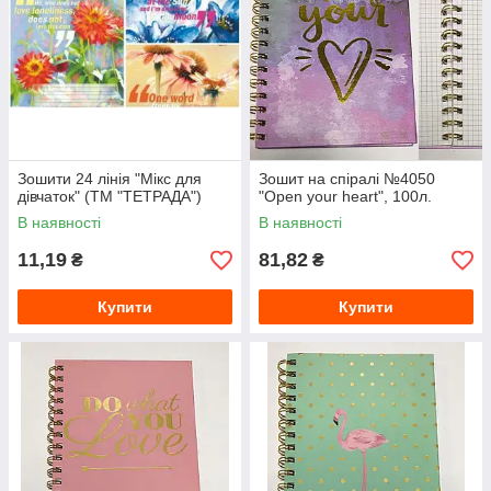
Зошити 24 лінія "Мікс для
Зошит на спіралі №4050
дівчаток" (ТМ "ТЕТРАДА")
"Open your heart", 100л.
В наявності
В наявності
11,19
81,82
₴
₴
Купити
Купити