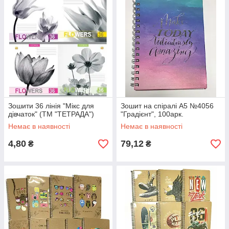
Зошити 36 лінія "Мікс для
Зошит на спіралі А5 №4056
дівчаток" (ТМ "ТЕТРАДА")
"Градієнт", 100арк.
Немає в наявності
Немає в наявності
4,80
79,12
₴
₴