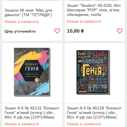
Зошит "Student" А5-525L 40л
Школярик "POP" лінія, м'яка
Зошити 48 лінія "Мікс для
обкладинка, скоба
дівчаток" (ТМ "ТЕТРАДА")
Немає в наявності
Немає в наявності
10,80
₴
Ціну уточнюйте
Зошит A-5 № А5131 "Блокнот
Зошит A-5 № А5129 "Блокнот
Генія" м'який (інтегр.) обл.,
Генія" м'який (інтегр.) обл.,
80л, # уф.лак (210*148мм)
80л, # уф.лак (210*148мм)
Немає в наявності
Немає в наявності