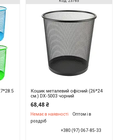
23765
7*28.5
Кошик металевий офісний (26*24
см.) DX-5003 чорний
68,48 ₴
Немає в наявності
Оптом і в
роздріб
+380 (97) 067-85-33