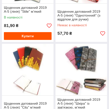
Щоденник датований 2019
А-5 (лінія) "Stile" м'який
Щоденник датований 2019
А-5 (лінія) "Однотонний" (з
В наявності
відділом для ручки)
81,90
Немає в наявності
₴
57,70
₴
Купити
Щоденник датований 2019
Щоденник датований 2019
А-5 (лінія) "Шкіра" із
А-5 (лінія) "City" м'який
зав'язкою, м'який