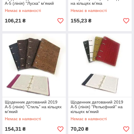
А-5 (лінія) "Луска" м'який
на кільцях м'яка
Немає в наявності
Немає в наявності
106,21
155,23
₴
₴
Щоденник датований 2019
Щоденник датований 2019
А-5 (лінія) "Стиль" на кільцях
А-5 (лінія) "Рельєфний" на
м'який
кільцях м'який
Немає в наявності
Немає в наявності
154,31
70,20
₴
₴