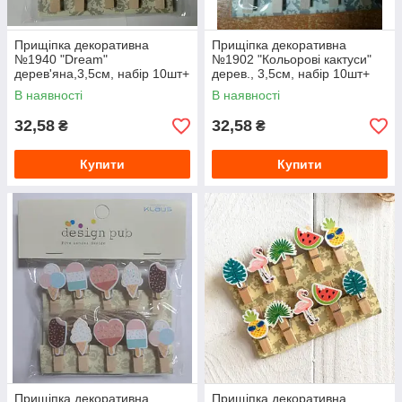
Прищіпка декоративна
Прищіпка декоративна
№1940 "Dream"
№1902 "Кольорові кактуси"
дерев'яна,3,5см, набір 10шт+
дерев., 3,5см, набір 10шт+
мотузочка
мотузочка
В наявності
В наявності
32,58
32,58
₴
₴
Купити
Купити
Прищіпка декоративна
Прищіпка декоративна