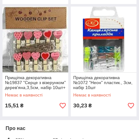
Прищіпка декоративна
Прищіпка декоративна
№19837 "Серце з візерунком"
№1072 "Неон" пластик., 3см,
дерев'яна,3,5см, набір 10шт+
набір 10шт
мотузочка
Немає в наявності
Немає в наявності
15,51
30,23
₴
₴
Про нас