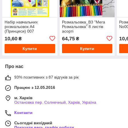
Набір навчальних
Розмальовка_В3 "Мега
Роз
розмальовок А4
Розмальовка" 8 листів
No00
(Принцеси) 007
асорті
10,60
64,75
10,
₴
₴
Купити
Купити
Про нас
93% позитивних з 87 відгуків за рік
Працює з 12.05.2016
м. Харків
Остановка пер. Солнечный, Харків, Україна
Контакти
Сьогодні вихідний
Показати весь графік роботи