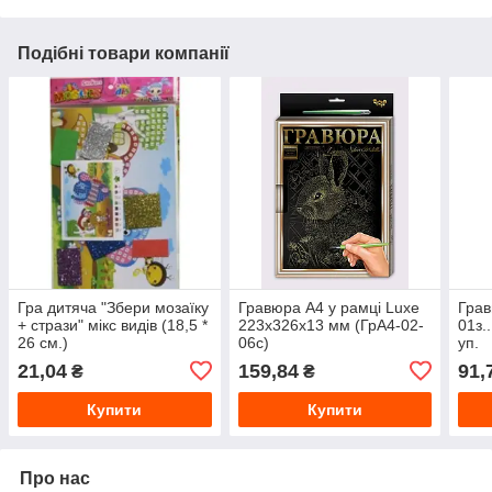
Подібні товари компанії
Гра дитяча "Збери мозаїку
Гравюра A4 у рамці Luxe
Грав
+ стрази" мікс видів (18,5 *
223x326x13 мм (ГрА4-02-
01з.
26 см.)
06с)
уп.
21,04
159,84
91,
₴
₴
Купити
Купити
Про нас