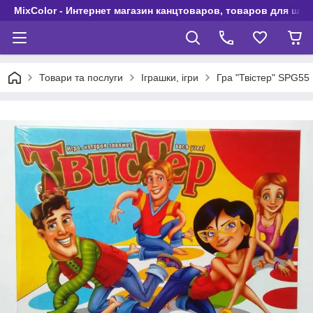
MixColor - Интернет магазин канцтоваров, товаров для шко
Товари та послуги
Іграшки, ігри
Гра "Твістер" SPG55