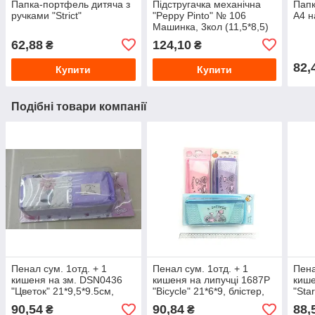
Папка-портфель дитяча з
Підстругачка механічна
Папк
ручками "Strict"
"Peppy Pinto" № 106
А4 н
Машинка, 3кол (11,5*8,5)
62,88
124,10
₴
₴
82,
Купити
Купити
Подібні товари компанії
Пенал сум. 1отд. + 1
Пенал сум. 1отд. + 1
Пена
кишеня на зм. DSN0436
кишеня на липучці 1687Р
кише
"Цветок" 21*9,5*9.5см,
"Bicycle" 21*6*9, блістер,
"Sta
микс3
мікс
90,54
90,84
88,
₴
₴