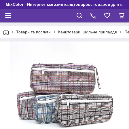
MixColor - Интернет магазин канцтоваров, товаров для шко
Товари та послуги
Канцтовари, шкільне приладдя
П