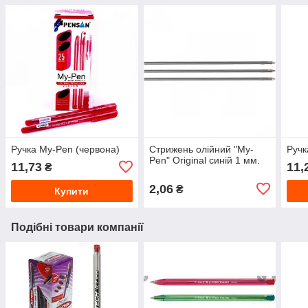
Ручка My-Pen (червона)
Стрижень олійний "My-
Ручк
Pen" Original синій 1 мм.
11,73
11,
₴
2,06
₴
Купити
Подібні товари компанії