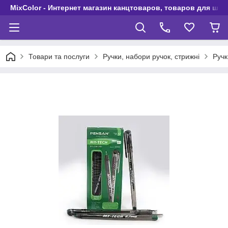
MixColor - Интернет магазин канцтоваров, товаров для шко
Товари та послуги
Ручки, набори ручок, стрижні
Ручк