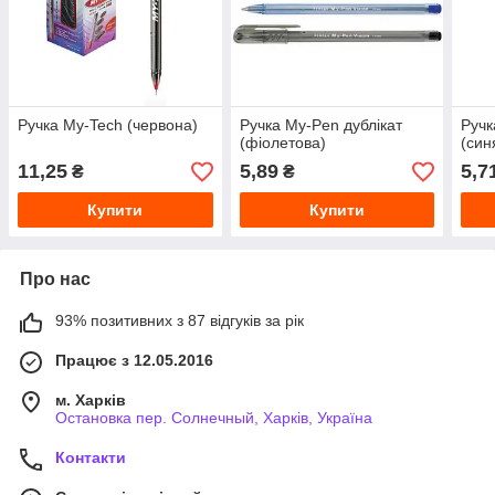
Ручка My-Tech (червона)
Ручка My-Pen дублікат
Ручк
(фіолетова)
(син
11,25
5,89
5,7
₴
₴
Купити
Купити
Про нас
93% позитивних з 87 відгуків за рік
Працює з 12.05.2016
м. Харків
Остановка пер. Солнечный, Харків, Україна
Контакти