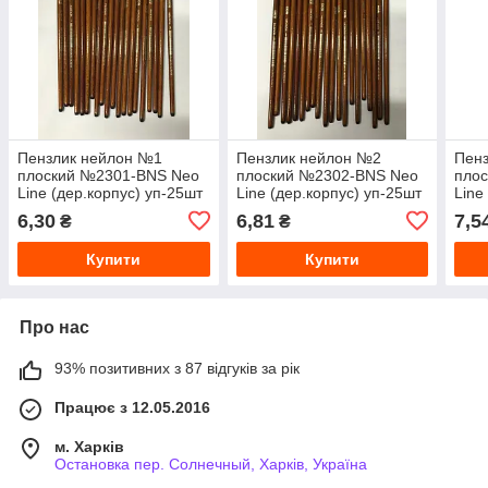
Пензлик нейлон №1
Пензлик нейлон №2
Пен
плоский №2301-BNS Neo
плоский №2302-BNS Neo
пло
Line (дер.корпус) уп-25шт
Line (дер.корпус) уп-25шт
Line
6,30
6,81
7,5
₴
₴
Купити
Купити
Про нас
93% позитивних з 87 відгуків за рік
Працює з 12.05.2016
м. Харків
Остановка пер. Солнечный, Харків, Україна