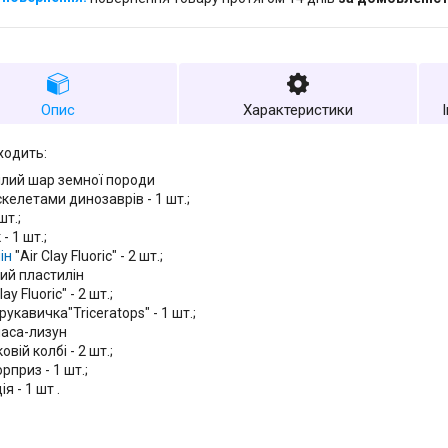
Опис
Характеристики
ходить:
нілий шар земної породи
скелетами динозаврів - 1 шт.;
шт.;
- 1 шт.;
ін
"Air Clay Fluoric" - 2 шт.;
вий пластилін
ay Fluoric" - 2 шт.;
рукавичка"Triceratops" - 1 шт.;
маса-лизун
овій колбі - 2 шт.;
рприз - 1 шт.;
ія - 1 шт .