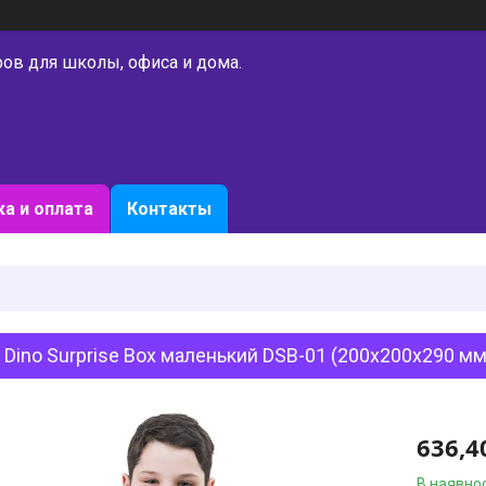
ров для школы, офиса и дома.
а и оплата
Контакты
 Dino Surprise Box маленький DSB-01 (200х200х290 мм
636,4
В наявнос