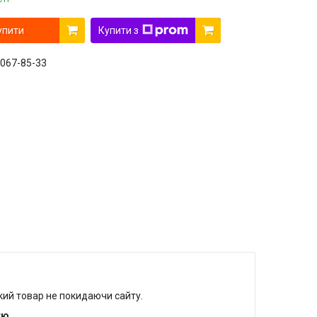
упити
Купити з
 067-85-33
який товар не покидаючи сайту.
тю