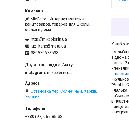
MixColor - Интернет магазин
канцтоваров, товаров для школы,
офиса и дома
http://mixcolor.in.ua
У набір в
lux_kanc@meta.ua
- скам'я
380970678533
з двома 
- стек - 2 
- пензлик 
instagram
mixcolor.in.ua
-
пластил
- кулько
"Bubble Cl
- лялька-
Остановка пер. Солнечный, Харків,
- в'язка 
Україна
в пластик
- яйце-сю
- інструкц
+380 (97) 067-85-33