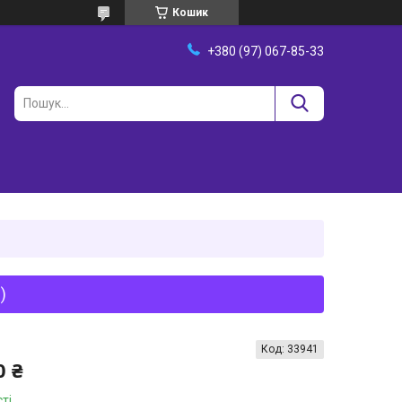
Кошик
+380 (97) 067-85-33
)
Код:
33941
0 ₴
ті