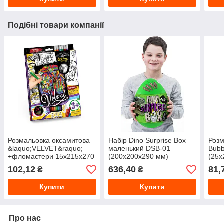
Подібні товари компанії
Розмальовка оксамитова
Набір Dino Surprise Box
Розм
&laquo;VELVET&raquo;
маленький DSB-01
Bubb
+фломастери 15х215х270
(200х200х290 мм)
(25х
мм VLV-01
102,12
636,40
81,
₴
₴
Купити
Купити
Про нас