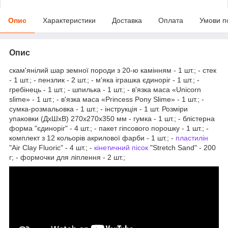
Опис
Характеристики
Доставка
Оплата
Умови п
Опис
скам'янілий шар земної породи з 20-ю камінням - 1 шт.; - стек
- 1 шт.; - пензлик - 2 шт.; - м'яка іграшка єдиноріг - 1 шт.; -
гребінець - 1 шт.; - шпилька - 1 шт.; - в'язка маса «Unicorn
slime» - 1 шт.; - в'язка маса «Princess Pony Slime» - 1 шт.; -
сумка-розмальовка - 1 шт.; - інструкція - 1 шт. Розміри
упаковки (ДхШхВ) 270х270х350 мм - гумка - 1 шт.; - блістерна
форма "єдиноріг" - 4 шт.; - пакет гіпсового порошку - 1 шт.; -
комплект з 12 кольорів акрилової фарби - 1 шт.; -
пластилін
"Air Clay Fluoric" - 4 шт.; -
кінетичний пісок
"Stretch Sand" - 200
г; - формочки для ліплення - 2 шт.;