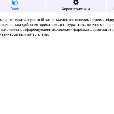
Опис
Характеристики
може створити справжній витвір мистецтва власними руками, відкри
озвивається дрібна моторика пальців, акуратність, логічне мислен
 виконання: розфарбовування акриловими фарбами форми-заготов
изайнерськими матеріалами.