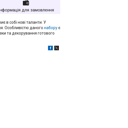
Інформація для замовлення
є в собі нові таланти. У
ня. Особливістю даного
набору
є
ки та декорування готового