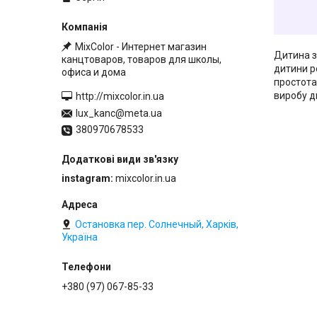
MixColor - Интернет магазин
Дитина з
канцтоваров, товаров для школы,
дитини р
офиса и дома
простота
виробу д
http://mixcolor.in.ua
lux_kanc@meta.ua
380970678533
instagram
mixcolor.in.ua
Остановка пер. Солнечный, Харків,
Україна
+380 (97) 067-85-33