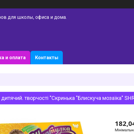
ров для школы, офиса и дома.
а и оплата
Контакты
 дитячий. творчості "Скринька "Блискуча мозаїка" SHR
182,0
Мінімальн