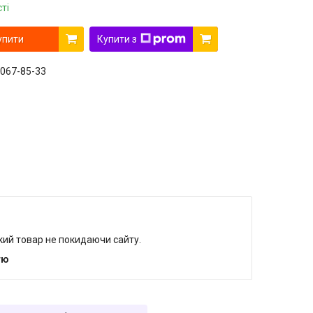
ті
упити
Купити з
 067-85-33
який товар не покидаючи сайту.
тю