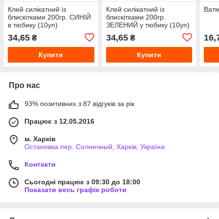
Клей силікатний із
Клей силікатний із
Ватм
блискітками 200гр. СИНІЙ
блискітками 200гр.
в тюбику (10уп)
ЗЕЛЕНИЙ у тюбику (10уп)
34,65
34,65
16,
₴
₴
Купити
Купити
Про нас
93% позитивних з 87 відгуків за рік
Працює з 12.05.2016
м. Харків
Остановка пер. Солнечный, Харків, Україна
Контакти
Сьогодні працює з 09:30 до 18:00
Показати весь графік роботи