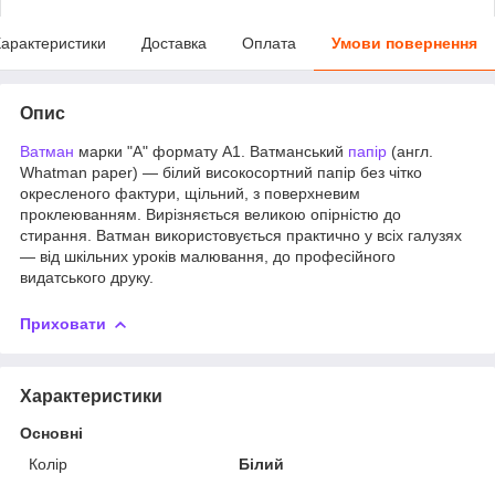
арактеристики
Доставка
Оплата
Умови повернення
Опис
Ватман
марки "А" формату А1. Ватманський
папір
(англ.
Whatman paper) — білий високосортний папір без чітко
окресленого фактури, щільний, з поверхневим
проклеюванням. Вирізняється великою опірністю до
стирання. Ватман використовується практично у всіх галузях
— від шкільних уроків малювання, до професійного
видатського друку.
Приховати
Характеристики
Основні
Колір
Білий