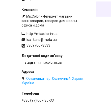
MixColor - Интернет магазин
канцтоваров, товаров для школы,
офиса и дома
http://mixcolor.in.ua
lux_kanc@meta.ua
380970678533
instagram
mixcolor.in.ua
Остановка пер. Солнечный, Харків,
Україна
+380 (97) 067-85-33