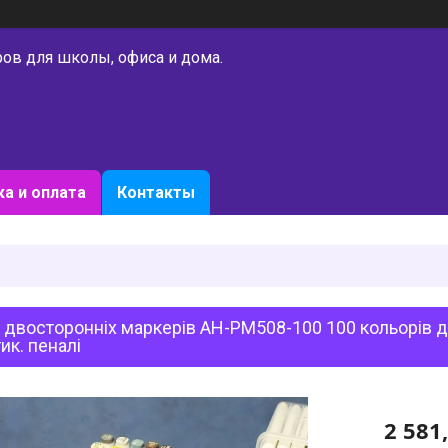
ров для школы, офиса и дома.
а и оплата
Контакты
 двосторонніх маркерів AH-PM508-100 100 кольорів 
ик. пеналі
2 581