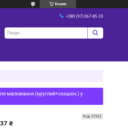
Кошик
+380 (97) 067-85-33
для малювання (круглий+скошен.) у
Код:
27522
,37 ₴