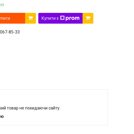
ті
упити
Купити з
 067-85-33
який товар не покидаючи сайту.
тю