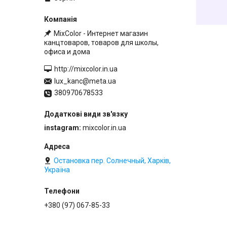
MixColor - Интернет магазин
канцтоваров, товаров для школы,
офиса и дома
http://mixcolor.in.ua
lux_kanc@meta.ua
380970678533
instagram
mixcolor.in.ua
Остановка пер. Солнечный, Харків,
Україна
+380 (97) 067-85-33