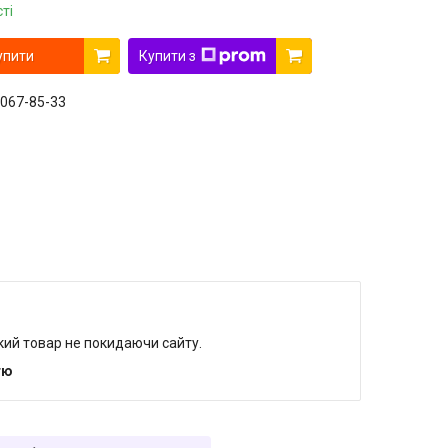
ті
упити
Купити з
 067-85-33
який товар не покидаючи сайту.
тю