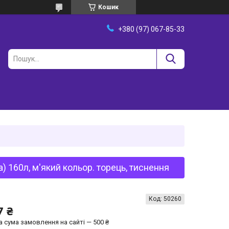
Кошик
+380 (97) 067-85-33
 160л, м'який кольор. торець, тиснення
Код:
50260
7 ₴
а сума замовлення на сайті — 500 ₴