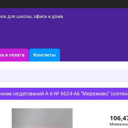
ров для школы, офиса и дома.
а и оплата
Контакты
ник недатований А-6 № 6624-A6 "Мереживо" (клітина)
106,4
Мінімальн