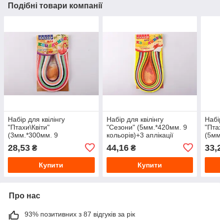
Подібні товари компанії
Набір для квілінгу
Набір для квілінгу
Набі
"Птахи\Квіти"
"Сезони" (5мм.*420мм. 9
"Пта
(3мм.*300мм. 9
кольорів)+3 аплікації
(5мм
кольорів)+3 аплікації
коль
28,53
44,16
33,
₴
₴
Купити
Купити
Про нас
93% позитивних з 87 відгуків за рік