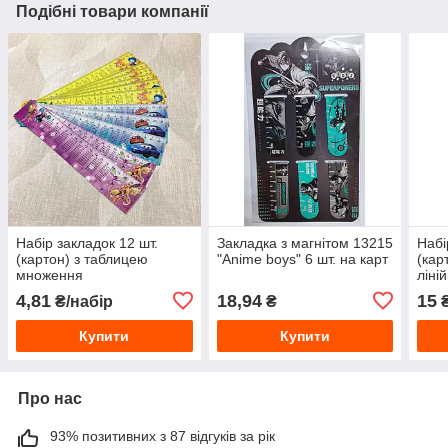
Подібні товари компанії
Набір закладок 12 шт.
Закладка з магнітом 13215
Набі
(картон) з таблицею
"Anime boys" 6 шт. на карт
(кар
множення
ліні
карт.
4,81
18,94
15
₴/набір
₴
₴
Купити
Купити
Про нас
93% позитивних з 87 відгуків за рік