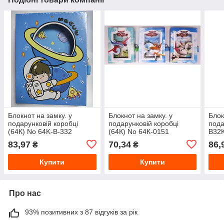
Блокнот на замку. у
Блокнот на замку. у
Блок
подарунковій коробці
подарунковій коробці
пода
(64К) No 64K-B-332
(64К) No 64К-0151
B32
Космос
"Самолетики" 60 л
83,97
70,34
86,
₴
₴
Купити
Купити
Про нас
93% позитивних з 87 відгуків за рік