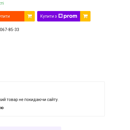
ті
упити
Купити з
 067-85-33
який товар не покидаючи сайту.
тю