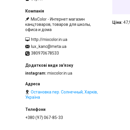
MixColor - Интернет магазин
Ціна:
47,
канцтоваров, товаров для школы,
офиса и дома
http://mixcolor.in.ua
lux_kanc@meta.ua
380970678533
instagram
mixcolor.in.ua
Остановка пер. Солнечный, Харків,
Україна
+380 (97) 067-85-33