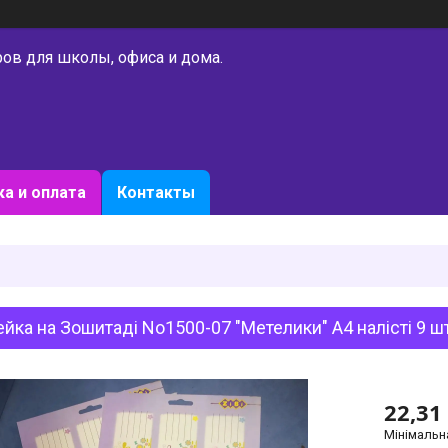
ров для школы, офиса и дома.
а и оплата
Контакты
йка на Зошитаді No1500-07 "Метелики" А4 налісті 9 шт
22,31
Мінімальн