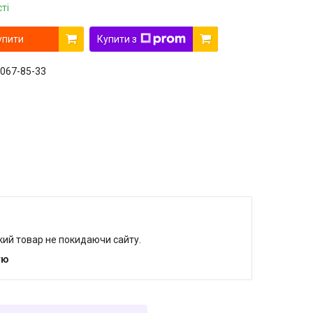
ті
упити
Купити з
 067-85-33
який товар не покидаючи сайту.
тю