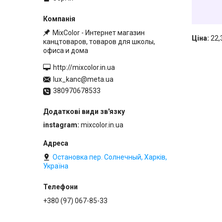
MixColor - Интернет магазин
Ціна:
22,
канцтоваров, товаров для школы,
офиса и дома
http://mixcolor.in.ua
lux_kanc@meta.ua
380970678533
instagram
mixcolor.in.ua
Остановка пер. Солнечный, Харків,
Україна
+380 (97) 067-85-33