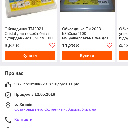
Обкладинка ТМ2021
Обкладинка ТМ2623
Обкл
Cristal для пособіоблів і
h250мм *100
унів
суперденників (24 см/100
мм.універсальна п/е для
підр
мм)
підручників 1-11 кл 150МК
(250
3,87
11,28
4,1
₴
₴
регулювання. клейова
Купити
Купити
Про нас
93% позитивних з 87 відгуків за рік
Працює з 12.05.2016
м. Харків
Остановка пер. Солнечный, Харків, Україна
Контакти