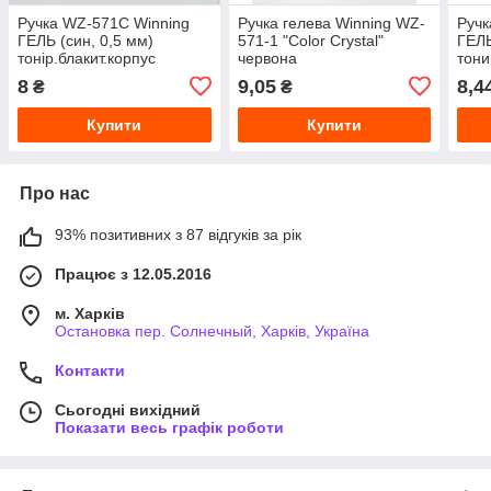
Ручка WZ-571С Winning
Ручка гелева Winning WZ-
Ручк
ГЕЛЬ (син, 0,5 мм)
571-1 "Color Crystal"
ГЕЛЬ
тонір.блакит.корпус
червона
тони
8
9,05
8,4
₴
₴
Купити
Купити
Про нас
93% позитивних з 87 відгуків за рік
Працює з 12.05.2016
м. Харків
Остановка пер. Солнечный, Харків, Україна
Контакти
Сьогодні вихідний
Показати весь графік роботи