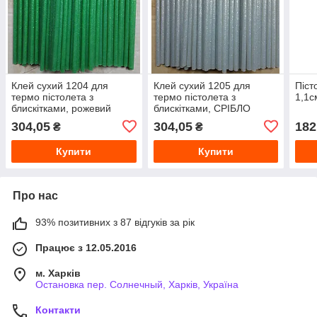
Клей сухий 1204 для
Клей сухий 1205 для
Піст
термо пістолета з
термо пістолета з
1,1с
блискітками, рожевий
блискітками, СРІБЛО
0,7см
0,7см
304,05
304,05
182
₴
₴
Купити
Купити
Про нас
93% позитивних з 87 відгуків за рік
Працює з 12.05.2016
м. Харків
Остановка пер. Солнечный, Харків, Україна
Контакти