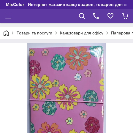
MixColor - Интернет магазин канцтоваров, товаров для шко
Товари та послуги
Канцтовари для офісу
Паперова п