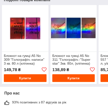
Блокнот на гумці А5 No
Блокнот на гумці А5 No
Блок
309 "Голографіч.-написи"
311 "Голографіч.-"Super
557 
3 кв. 80 л (клітинка)
star" 3кв. 80л, (клітинка)
л, у/
149,78
138,89
85,
₴
₴
Купити
Купити
Про нас
93% позитивних з 87 відгуків за рік