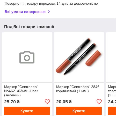
Повернення товару впродовж 14 днів за домовленістю
Всі умови повернення
Подібні товари компанії
Маркер "Centropen"
Маркер "Centropen" 2846
Марк
No4621/03мм -Liner
коричневий (1 мм.)
товс
(зелений)
(2.5
25,70
20,05
24,
₴
₴
Купити
Купити