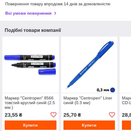
Повернення товару впродовж 14 днів за домовленістю
Всі умови повернення
Подібні товари компанії
Маркер "Centropen" 8566
Маркер "Centropen" Liner
Марк
товстий-круглий синій (2.5
синій (0.3 мм)
CD-L
мм.)
23,55
25,70
28,
₴
₴
Купити
Купити