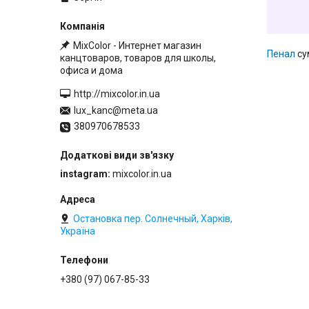
MixColor - Интернет магазин
Пенал
су
канцтоваров, товаров для школы,
офиса и дома
http://mixcolor.in.ua
lux_kanc@meta.ua
380970678533
instagram
mixcolor.in.ua
Остановка пер. Солнечный, Харків,
Україна
+380 (97) 067-85-33