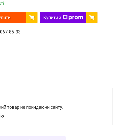
ті
упити
Купити з
 067-85-33
який товар не покидаючи сайту.
тю