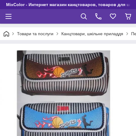
MixColor - Интернет магазин канцтоваров, товаров для шко
Товари та послуги
Канцтовари, шкільне приладдя
П