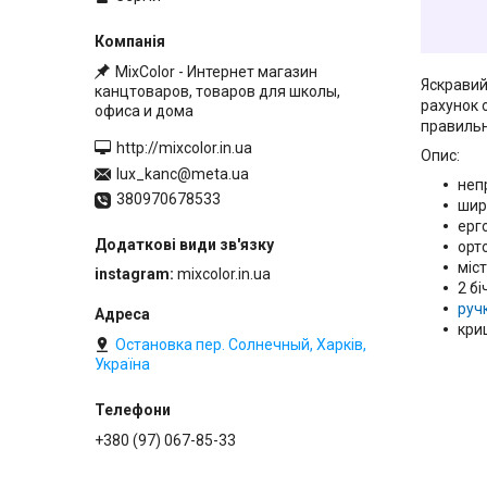
MixColor - Интернет магазин
Яскравий
канцтоваров, товаров для школы,
рахунок 
офиса и дома
правильн
http://mixcolor.in.ua
Опис:
lux_kanc@meta.ua
неп
380970678533
шир
ерг
орт
міст
instagram
mixcolor.in.ua
2 бі
руч
кри
Остановка пер. Солнечный, Харків,
Україна
+380 (97) 067-85-33