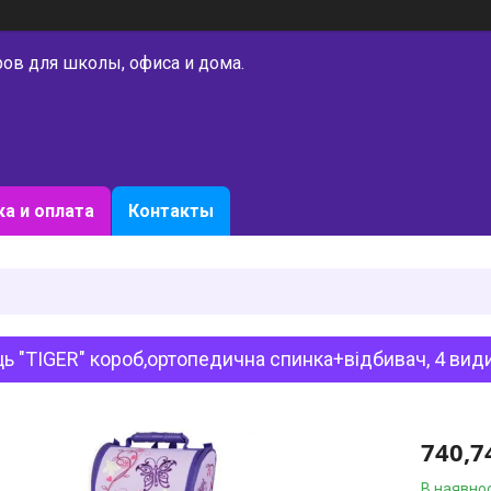
ров для школы, офиса и дома.
а и оплата
Контакты
ь "TIGER" короб,ортопедична спинка+відбивач, 4 вид
740,7
В наявнос