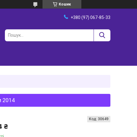
Кошик
+380 (97) 067-85-33
и 2014
Код:
30649
4 ₴
ті