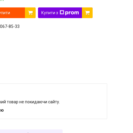
упити
Купити з
 067-85-33
який товар не покидаючи сайту.
тю