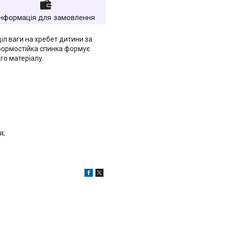
Інформація для замовлення
іл ваги на хребет дитини за
формостійка спинка формує
го матеріалу.
я;