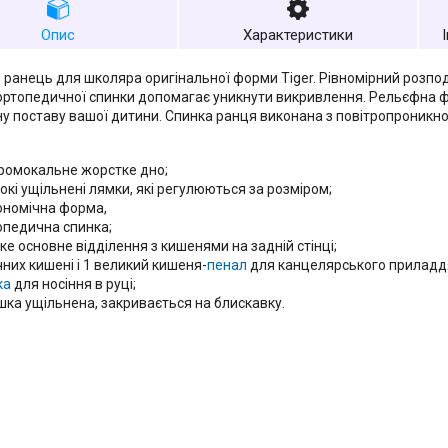
Опис
Характеристики
 ранець для школяра оригінальної форми Tiger. Рівномірний розпод
ортопедичної спинки допомагає уникнути викривлення. Рельєфна 
у поставу вашої дитини. Спинка ранця виконана з повітропроникно
ромокальне жорстке дно;
окі ущільнені лямки, які регулюються за розміром;
ономічна форма,
опедична спинка;
ке основне відділення з кишенями на задній стінці;
чних кишені і 1 великий кишеня-
пенал
для канцелярського приладд
ка
для носіння в руці;
шка ущільнена, закривається на блискавку.