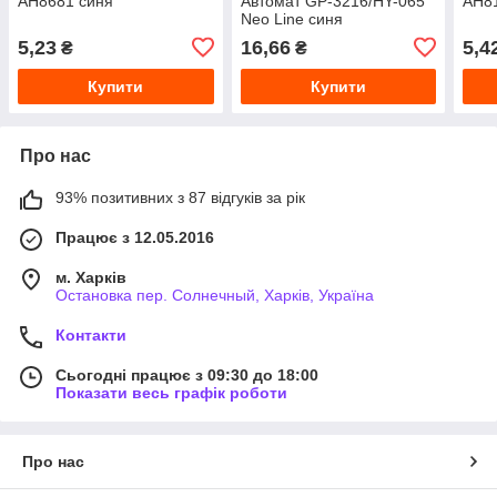
AH8681 синя
Автомат GP-3216/HY-065
AH81
Neo Line синя
термостатна, 0,5 мм із
5,23
16,66
5,4
₴
₴
різанням.
Купити
Купити
Про нас
93% позитивних з 87 відгуків за рік
Працює з 12.05.2016
м. Харків
Остановка пер. Солнечный, Харків, Україна
Контакти
Сьогодні працює з 09:30 до 18:00
Показати весь графік роботи
Про нас