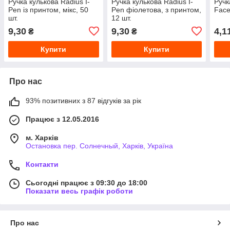
Ручка кулькова Radius I-
Ручка кулькова Radius I-
Ручк
Pen із принтом, мікс, 50
Pen фіолетова, з принтом,
Face
шт.
12 шт.
9,30
9,30
4,1
₴
₴
Купити
Купити
Про нас
93% позитивних з 87 відгуків за рік
Працює з 12.05.2016
м. Харків
Остановка пер. Солнечный, Харків, Україна
Контакти
Сьогодні працює з 09:30 до 18:00
Показати весь графік роботи
Про нас