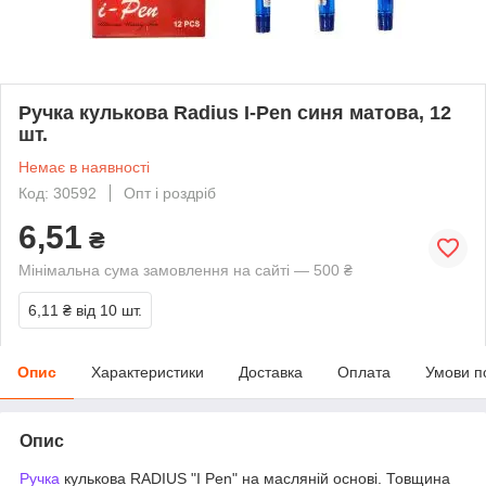
Ручка кулькова Radius I-Pen синя матова, 12
шт.
Немає в наявності
Код: 30592
Опт і роздріб
6,51
₴
Мінімальна сума замовлення на сайті — 500 ₴
6,11 ₴
від 10 шт.
Опис
Характеристики
Доставка
Оплата
Умови п
Опис
Ручка
кулькова RADIUS "I Pen" на масляній основі. Товщина