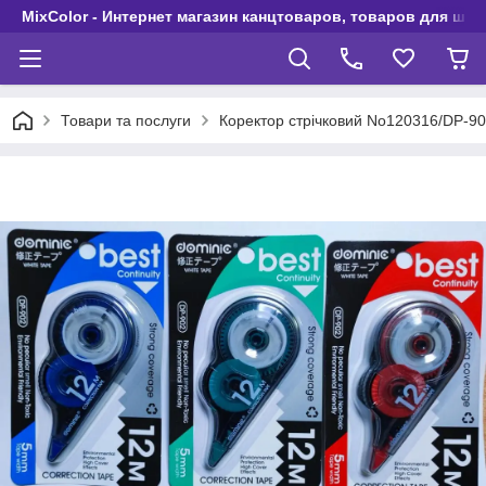
MixColor - Интернет магазин канцтоваров, товаров для шко
Товари та послуги
Коректор стрічковий No120316/DP-90