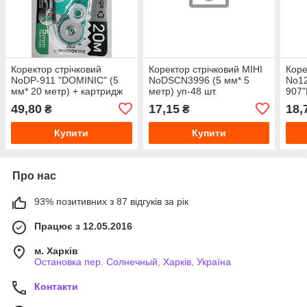
Коректор стрічковий
Коректор стрічковий МІНІ
Коре
NoDP-911 "DOMINIC" (5
NoDSCN3996 (5 мм* 5
No1
мм* 20 метр) + картридж
метр) уп-48 шт.
907"
уп-24 шт.
49,80
17,15
18,
₴
₴
Купити
Купити
Про нас
93% позитивних з 87 відгуків за рік
Працює з 12.05.2016
м. Харків
Остановка пер. Солнечный, Харків, Україна
Контакти