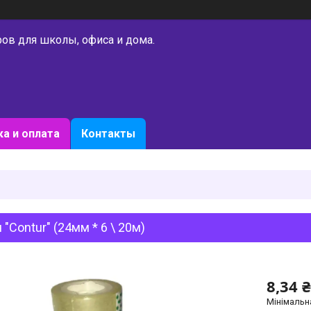
ров для школы, офиса и дома.
а и оплата
Контакты
 "Contur" (24мм * 6 \ 20м)
8,34 ₴
Мінімальн