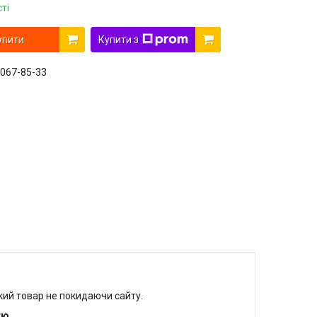
ті
упити
Купити з
 067-85-33
який товар не покидаючи сайту.
тю