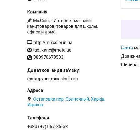
MixColor - Интернет магазин
канцтоваров, товаров для школы,
офиса и дома
http://mixcolor.in.ua
Скотч
мал
lux_kanc@meta.ua
Довжина:
380970678533
Ширина: 
instagram
mixcolor.in.ua
Остановка пер. Солнечный, Харків,
Україна
+380 (97) 067-85-33