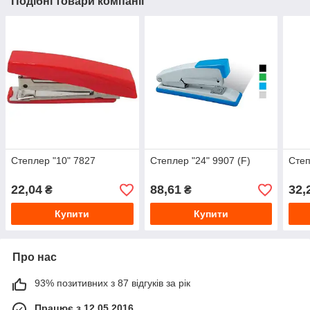
Подібні товари компанії
Степлер "10" 7827
Степлер "24" 9907 (F)
Степ
22,04
88,61
32,
₴
₴
Купити
Купити
Про нас
93% позитивних з 87 відгуків за рік
Працює з 12.05.2016