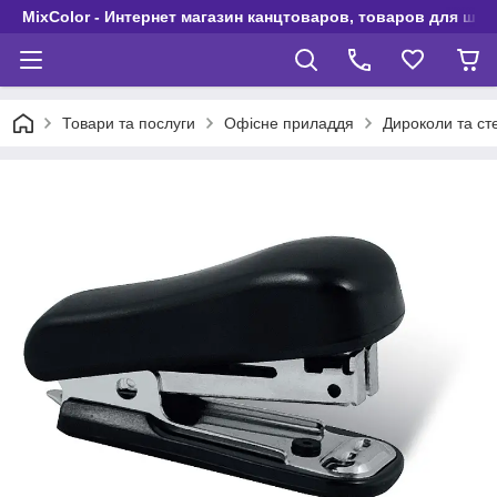
MixColor - Интернет магазин канцтоваров, товаров для шко
Товари та послуги
Офісне приладдя
Дироколи та ст