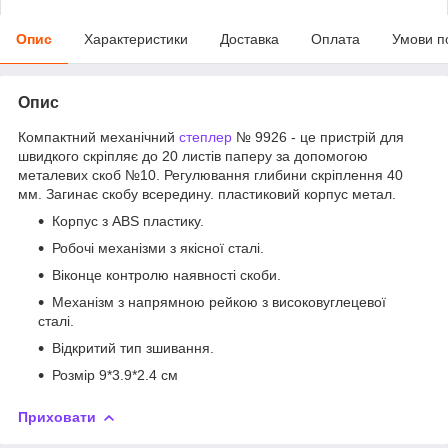
Опис
Характеристики
Доставка
Оплата
Умови п
Опис
Компактний механічний
степлер
№ 9926 - це пристрій для
швидкого скріпляє до 20 листів паперу за допомогою
металевих скоб №10. Регулювання глибини скріплення 40
мм. Загинає скобу всередину. пластиковий корпус метал.
Корпус з ABS пластику.
Робочі механізми з якісної сталі.
Віконце контролю наявності скоби.
Механізм з напрямною рейкою з високовуглецевої
сталі.
Відкритий тип зшивання.
Розмір 9*3.9*2.4 см
Приховати