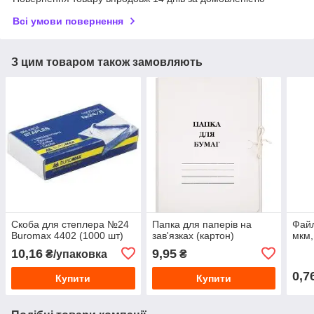
Всі умови повернення
З цим товаром також замовляють
Скоба для степлера №24
Папка для паперів на
Файл
Buromax 4402 (1000 шт)
зав'язках (картон)
мкм,
10,16
9,95
₴/упаковка
₴
0,7
Купити
Купити