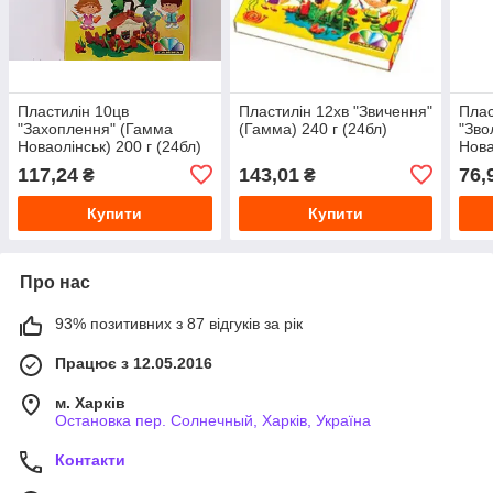
Пластилін 10цв
Пластилін 12хв "Звичення"
Плас
"Захоплення" (Гамма
(Гамма) 240 г (24бл)
"Зво
Новаолінськ) 200 г (24бл)
Нова
117,24
143,01
76,
₴
₴
Купити
Купити
Про нас
93% позитивних з 87 відгуків за рік
Працює з 12.05.2016
м. Харків
Остановка пер. Солнечный, Харків, Україна
Контакти