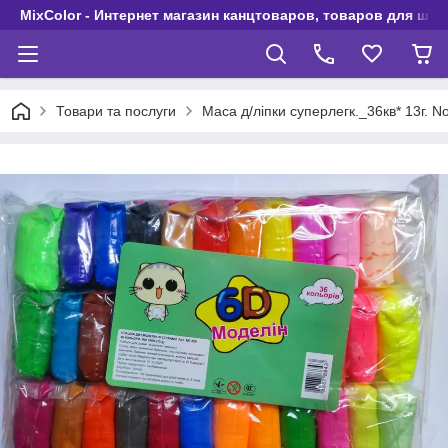
MixColor - Интернет магазин канцтоваров, товаров для шко
Товари та послуги
Маса д/ліпки суперлегк._36кв* 13г. N