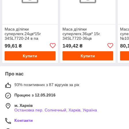
Маса д/ліпки
Маса д/ліпки
Маса
суперлегк.24цв*15г
суперлегк.36цв* 15г.
супе
34SL7720-24 в па
34SL7720-36цв
№107
99,61
149,42
80,
₴
₴
Купити
Купити
Про нас
93% позитивних з 87 відгуків за рік
Працює з 12.05.2016
м. Харків
Остановка пер. Солнечный, Харків, Україна
Контакти