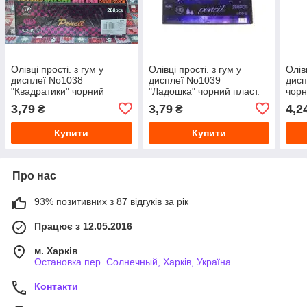
Олівці прості. з гум у
Олівці прості. з гум у
Олівц
дисплеї No1038
дисплеї No1039
дисп
"Квадратики" чорний
"Ладошка" чорний пласт.
чорн
пласт. (288уп)
(288уп)
3,79
3,79
4,2
₴
₴
Купити
Купити
Про нас
93% позитивних з 87 відгуків за рік
Працює з 12.05.2016
м. Харків
Остановка пер. Солнечный, Харків, Україна
Контакти