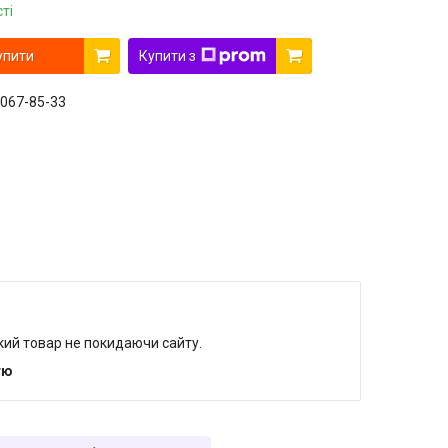
ті
упити
Купити з
 067-85-33
який товар не покидаючи сайту.
тю