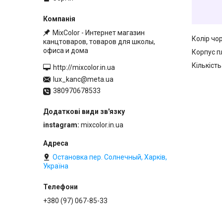
MixColor - Интернет магазин
Колір чор
канцтоваров, товаров для школы,
офиса и дома
Корпус п
Кількість
http://mixcolor.in.ua
lux_kanc@meta.ua
380970678533
instagram
mixcolor.in.ua
Остановка пер. Солнечный, Харків,
Україна
+380 (97) 067-85-33