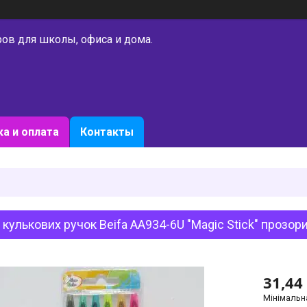
ров для школы, офиса и дома.
а и оплата
Контакты
 кулькових ручок Beifa AA934-6U "Magic Stick" прозори
31,44
Мінімальн