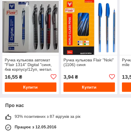
Ручка кулькова автомат
Ручка кулькова Flair "Noki"
Ручк
"Flair 1314" Digital "синя,
(1106) синя
mile
4кв корпусу/12уп, метал.
кліп, 0,7 мм
16,55
3,94
13,
₴
₴
Купити
Купити
Про нас
93% позитивних з 87 відгуків за рік
Працює з 12.05.2016