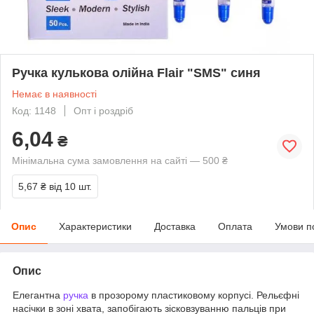
Ручка кулькова олійна Flair "SMS" синя
Немає в наявності
Код: 1148
Опт і роздріб
6,04
₴
Мінімальна сума замовлення на сайті — 500 ₴
5,67 ₴
від 10 шт.
Опис
Характеристики
Доставка
Оплата
Умови п
Опис
Елегантна
ручка
в прозорому пластиковому корпусі. Рельєфні
насічки в зоні хвата, запобігають зісковзуванню пальців при