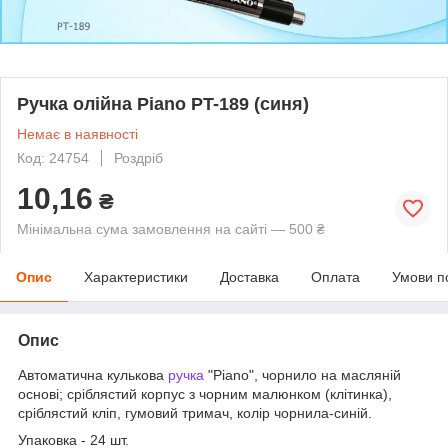
Ручка олійна Piano PT-189 (синя)
Немає в наявності
Код: 24754
Роздріб
10,16
₴
Мінімальна сума замовлення на сайті — 500 ₴
Опис
Характеристики
Доставка
Оплата
Умови п
Опис
Автоматична кулькова
ручка
"Piano", чорнило на масляній
основі; сріблястий корпус з чорним малюнком (клітинка),
сріблястий кліп, гумовий тримач, колір чорнила-синій.
Упаковка - 24 шт.